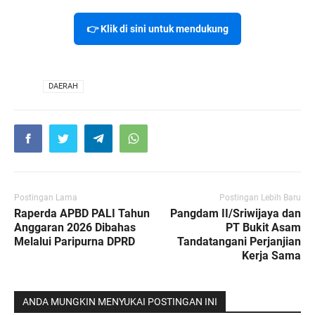
👉 Klik di sini untuk mendukung
VIA
DAERAH
Postingan Lama
Postingan Lebih Baru
Raperda APBD PALI Tahun
Pangdam II/Sriwijaya dan
Anggaran 2026 Dibahas
PT Bukit Asam
Melalui Paripurna DPRD
Tandatangani Perjanjian
Kerja Sama
ANDA MUNGKIN MENYUKAI POSTINGAN INI