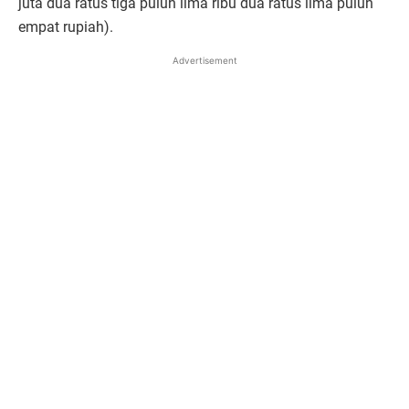
juta dua ratus tiga puluh lima ribu dua ratus lima puluh
empat rupiah).
Advertisement